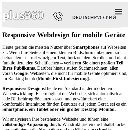
plus
360
DEUTSCH
РУССКИЙ
Responsive Webdesign für mobile Geräte
Heute greifen die meisten Nutzer über
Smartphones
auf Webseiten
zu. Wenn Ihre Seite auf einem kleinen Bildschirm unbequem zu
betrachten ist – mit winzigem Text, horizontalem Scrollen und nicht
funktionierenden Schaltflächen –
verlieren Sie einen großen Teil
Ihres Publikums
. Darüber hinaus stufen Suchmaschinen, allen
voran
Google
, Webseiten, die nicht für mobile Geräte optimiert sind,
im Ranking herab (
Mobile-First-Indexierung
).
Responsives Design
ist heute ein Standard in der modernen
Webentwicklung. Es ermöglicht der Webseite, sich automatisch an
jede Bildschirmgröße anzupassen und gewährleistet eine
komfortable Interaktion für den Benutzer auf jedem Gerät, sei es ein
Smartphone, ein Tablet oder ein großer Desktop-Monitor
.
Wir analysieren Ihre bestehende Webseite und führen eine
vollständige Anpassung
durch. Wir strukturieren die Inhaltsblöcke
neu, optimieren die Navigation und die Bilder, um
schnelle