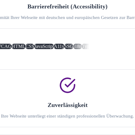
Barrierefreiheit (Accessibility)
mität Ihrer Webseite mit deutschen und europäischen Gesetzen zur Ba
CAG
HTML
CSS
JavaScript
A11y
SSG
i18n
TypeScript
DSGVO
Barrieref
Zuverlässigkeit
Ihre Webseite unterliegt einer ständigen professionellen Überwachung.