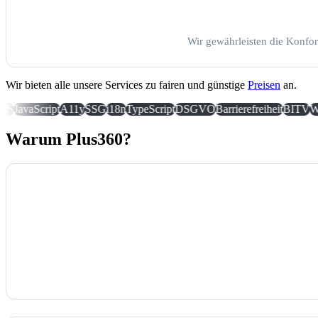
Wir gewährleisten die Konfor
Wir bieten alle unsere Services zu fairen und günstige
Preisen
an.
SS
JavaScript
A11y
SSG
i18n
TypeScript
DSGVO
Barrierefreiheit
BITV
W
Warum Plus360?