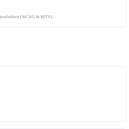
rrierefreiheit (WCAG & BITV).
reiheit
BITV
WCAG